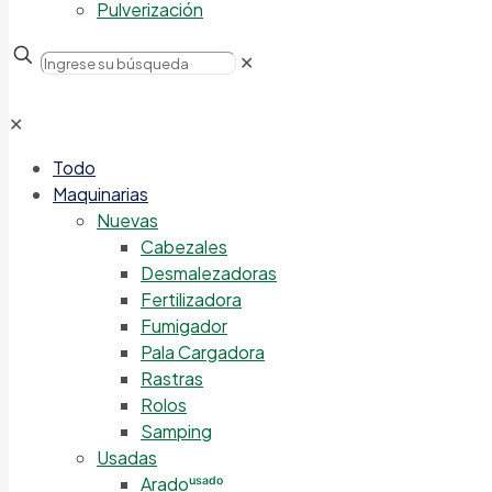
Pulverización
Tu dirección de correo electrónico no será publicada.
Los ca
✕
Tu puntuación
*
✕
Todo
Maquinarias
Nuevas
Cabezales
Tu valoración
*
Desmalezadoras
Nombre
*
Fertilizadora
Fumigador
Correo electrónico
*
Pala Cargadora
Rastras
Rolos
Samping
Productos relacionados
Usadas
Aradoᵘˢᵃᵈᵒ